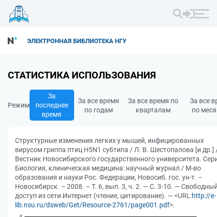
ЭЛЕКТРОННАЯ БИБЛИОТЕКА НГУ
СТАТИСТИКА ИСПОЛЬЗОВАНИЯ
За
За все время
За все время по
За все 
Режим
последнее
по годам
кварталам
по мес
время
Структурные изменения легких у мышей, инфицированных
вирусом гриппа птиц H5N1 субтипа / Л. В. Шестопалова [и др.] 
Вестник Новосибирского государственного университета. Сери
Биология, клиническая медицина: научный журнал / М-во
образования и науки Рос. Федерации, Новосиб. гос. ун-т. –
Новосибирск. – 2008. – Т. 6, вып. 3, ч. 2. — С. 3-10. — Свободны
доступ из сети Интернет (чтение, цитирование). — <URL:
http://e-
lib.nsu.ru/dsweb/Get/Resource-2761/page001.pdf
>.