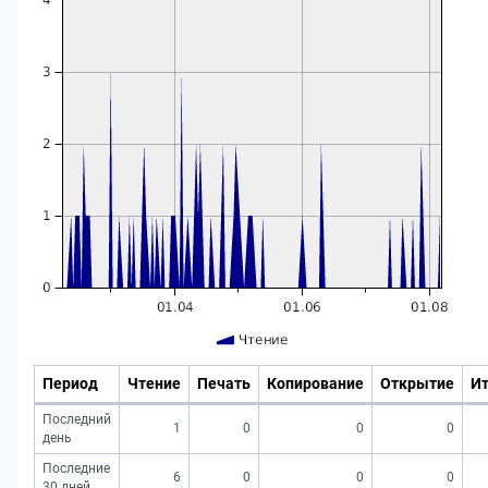
Период
Чтение
Печать
Копирование
Открытие
Ит
Последний
1
0
0
0
день
Последние
6
0
0
0
30 дней