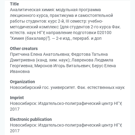
Title
Аналитическая химия: модульная программа
лекционного курса, практикума и самостоятельной
работы студентов: курс 2-й, III семестр: учебно-
методический комплекс: [для студентов 2-го курса Фак.
естеств. наук НГУ, направление подготовки 020100
"Химия (бакалавр)"]. — 2-е изд., перераб. и доп
Other creators
Притчина Елена Анатольевна
;
Федотова Татьяна
Дмитриевна (канд. хим. наук)
;
Лавренова Людмила
Георгиевна
;
Миронов Игорь Витальевич
;
Берус Елена
Ивановна
Organization
Новосибирский гос. университет. Фак. естественных наук
Imprint
Новосибирск: Издательско-полиграфический центр НГУ,
2017
Electronic publication
Новосибирск: Издательско-полиграфический центр НГУ,
2017