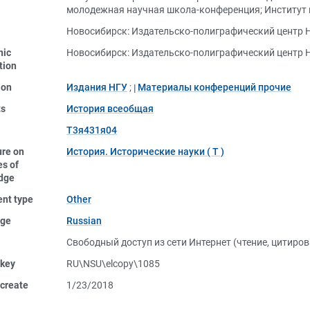
молодежная научная школа-конференция
;
Институт
Новосибирск: Издательско-полиграфический центр Н
nic
Новосибирск: Издательско-полиграфический центр Н
tion
ion
Издания НГУ
;
Материалы конференций прочие
ts
История всеобщая
Т3я431я04
ure on
История. Исторические науки ( Т )
s of
dge
nt type
Other
ge
Russian
Свободный доступ из сети Интернет (чтение, цитиров
 key
RU\NSU\elcopy\1085
create
1/23/2018