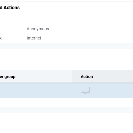
d Actions
Anonymous
k
Internet
er group
Action