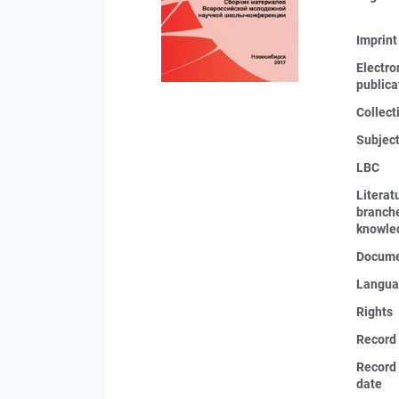
Imprint
Electro
publica
Collect
Subjec
LBC
Literat
branche
knowle
Docume
Langua
Rights
Record
Record 
date