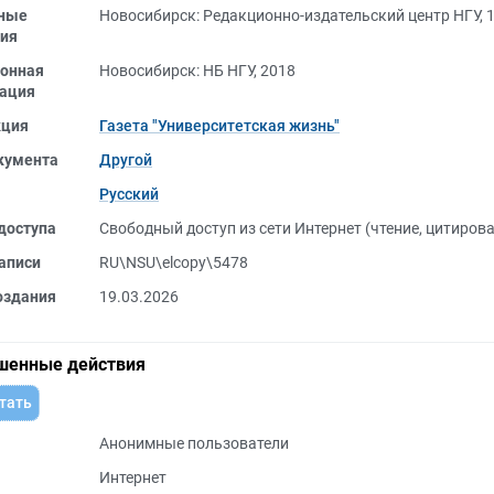
ные
Новосибирск: Редакционно-издательский центр НГУ, 
ия
онная
Новосибирск: НБ НГУ, 2018
ация
кция
Газета "Университетская жизнь"
кумента
Другой
Русский
доступа
Свободный доступ из сети Интернет (чтение, цитиров
аписи
RU\NSU\elcopy\5478
оздания
19.03.2026
шенные действия
тать
Анонимные пользователи
Интернет