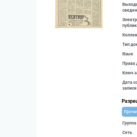
Выход
сведен
Электр
публик
Колле
Тип до
Язык
Права 
Ключ з
Дата с
записи
Разре
Прочи
Группа
Сеть