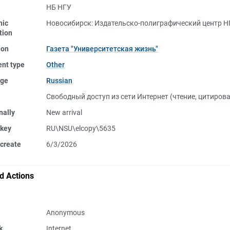
НБ НГУ
nic
Новосибирск: Издательско-полиграфический центр НГ
tion
ion
Газета "Университетская жизнь"
nt type
Other
ge
Russian
Свободный доступ из сети Интернет (чтение, цитиров
nally
New arrival
 key
RU\NSU\elcopy\5635
create
6/3/2026
d Actions
Anonymous
k
Internet