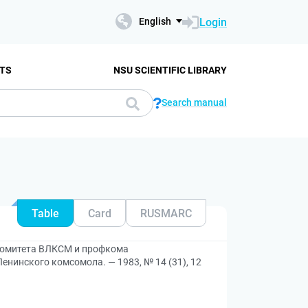
Login
English
TS
NSU SCIENTIFIC LIBRARY
Search manual
Table
Card
RUSMARC
 комитета ВЛКСМ и профкома
енинского комсомола. — 1983, № 14 (31), 12