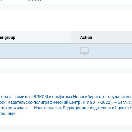
er group
Action
ктората, комитета ВЛКСМ и профкома Новосибирского государствен
рск: Издательско-полиграфический центр НГУ, 2017-2022). — Загл. с
етская жизнь». — Издательства: Редакционно-издательский центр НГ
ктронный