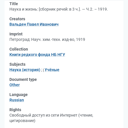
Title
Наука и жизнь: [сборник речей: в 3 ч.]. — Ч.2. – 1919.
Creators
Вальден Павел Иванович
Imprint
Петроград: Науч. хим.-техн. изд-во, 1919
Collection
Книги редкого фонда НБ НГУ
Subjects
Наука (история)
;
Учёные
Document type
Other
Language
Russian
Rights
Свободный доступ из сети Интернет (чтение,
цитирование)