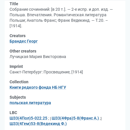
Title
Собрание сочинений: [в 20 т.]. — 2-е испр. и доп. изд. —
Польша. Впечатления. Романтическая литература
Польши; Анатоль Франс; Франк Ведекинд. — Т.20. –
[1914].
Creators
Брандес Георг
Other creators
Лучицкая Мария Викторовна
Imprint
Санкт-Петербург: Просвещение, [1914]
Collection
Книги редкого фонда НБ НГУ
Subjects
польская литература
LBC
Ш33(4Пол)5-022.25
;
Ш33(4Фра)5-8(Франс А.)
;
Ш33(4Гем)53-8(Ведекинд Ф.)