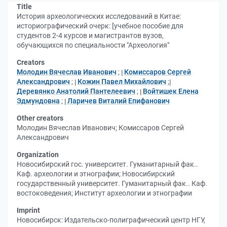
Title
История археологических исследований в Китае:
историографический очерк: [учебное пособие для
студентов 2-4 курсов и магистрантов вузов,
обучающихся по специальности "Археология"
Creators
Молодин Вячеслав Иванович
;
Комиссаров Сергей
Александрович
;
Кожин Павел Михайлович
;
Деревянко Анатолий Пантелеевич
;
Войтишек Елена
Эдмундовна
;
Ларичев Виталий Епифанович
Other creators
Молодин Вячеслав Иванович
;
Комиссаров Сергей
Александрович
Organization
Новосибирский гос. университет. Гуманитарный фак..
Каф. археологии и этнографии
;
Новосибирский
государственный университет. Гуманитарный фак.. Каф.
востоковедения
;
Институт археологии и этнографии
Imprint
Новосибирск: Издательско-полиграфический центр НГУ,