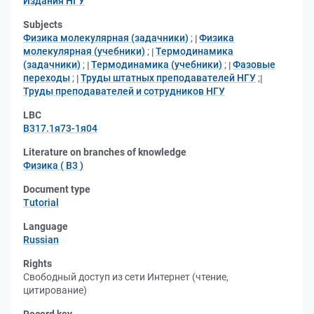
Издания НГУ
Subjects
Физика молекулярная (задачники)
;
Физика
молекулярная (учебники)
;
Термодинамика
(задачники)
;
Термодинамика (учебники)
;
Фазовые
переходы
;
Труды штатных преподавателей НГУ
;
Труды преподавателей и сотрудников НГУ
LBC
В317.1я73-1я04
Literature on branches of knowledge
Физика ( В3 )
Document type
Tutorial
Language
Russian
Rights
Свободный доступ из сети Интернет (чтение,
цитирование)