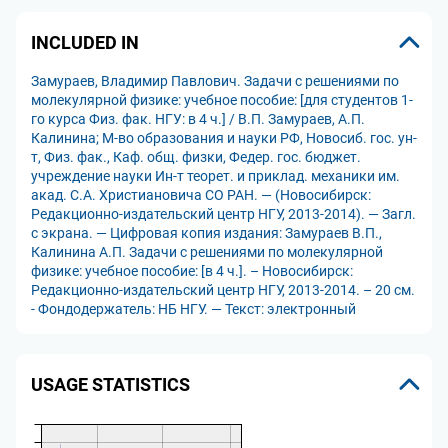
INCLUDED IN
Замураев, Владимир Павлович. Задачи с решениями по
молекулярной физике: учебное пособие: [для студентов 1-
го курса Физ. фак. НГУ: в 4 ч.] / В.П. Замураев, А.П.
Калинина; М-во образования и науки РФ, Новосиб. гос. ун-
т, Физ. фак., Каф. общ. физки, Федер. гос. бюджет.
учреждение науки Ин-т теорет. и приклад. механики им.
акад. С.А. Христиановича СО РАН. — (Новосибирск:
Редакционно-издательский центр НГУ, 2013-2014). — Загл.
с экрана. — Цифровая копия издания: Замураев В.П.,
Калинина А.П. Задачи с решениями по молекулярной
физике: учебное пособие: [в 4 ч.]. – Новосибирск:
Редакционно-издательский центр НГУ, 2013-2014. – 20 см.
- Фондодержатель: НБ НГУ. — Текст: электронный
USAGE STATISTICS