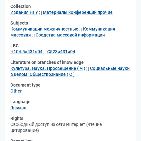
Collection
Издания НГУ
;
Материалы конференций прочие
Subjects
Коммуникации межличностные
;
Коммуникация
массовая
;
Средства массовой информации
LBC
Ч104.5я431я04
;
С523я431я04
Literature on branches of knowledge
Культура. Наука. Просвещение ( Ч )
;
Социальные науки
в целом. Обществознание ( С )
Document type
Other
Language
Russian
Rights
Свободный доступ из сети Интернет (чтение,
цитирование)