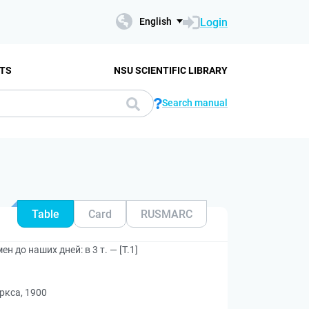
Login
English
TS
NSU SCIENTIFIC LIBRARY
Search manual
Table
Card
RUSMARC
 до наших дней: в 3 т. — [Т.1]
ркса, 1900