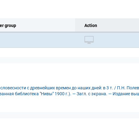
er group
Action
ловесности с древнейших времен до наших дней: в 3 т. / П.Н. Полево
анная библиотека "Нивы" 1900 г.). — Загл. с экрана. — Издание вы