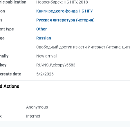
nic publication
Новосибирск: НБ НГУ, 2018
ion
Книги редкого фонда НБ НГУ
ts
Русская литература (история)
nt type
Other
ge
Russian
Свободный доступ из сети Интернет (чтение, ци
nally
New arrival
 key
RU\NSU\elcopy\5583
create date
5/2/2026
d Actions
Anonymous
k
Internet