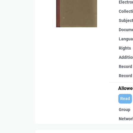
Electro
Collect
Subjec
Docume
Langua
Rights
Additio
Record
Record 
Allowe
Read
Group
Networ