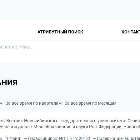
АТРИБУТНЫЙ ПОИСК
КОНТАК
АНИЯ
ам
За все время по кварталам
За все время по месяцам
ет.
Вестник Новосибирского государственного университета. Серия: 
gy: научный журнал / М-во образования и науки Рос. Федерации, Новоси
н. (1 файл). — (Новосибирск: ИПЦ НГУ, 2018). — Содержание, аннота