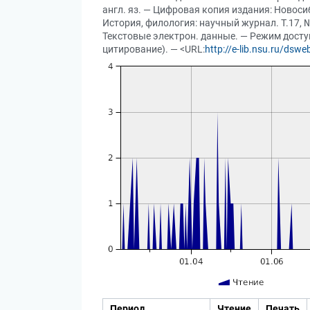
англ. яз. — Цифровая копия издания: Новос
История, филология: научный журнал. Т.17, №1
Текстовые электрон. данные. — Режим доступа
цитирование). — <URL:
http://e-lib.nsu.ru/ds
Период
Чтение
Печать