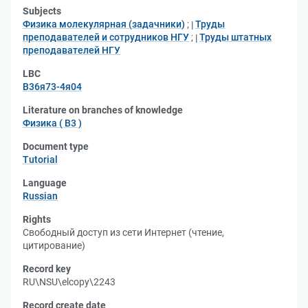
Subjects
Физика молекулярная (задачники)
;
Труды
преподавателей и сотрудников НГУ
;
Труды штатных
преподавателей НГУ
LBC
В36я73-4я04
Literature on branches of knowledge
Физика ( В3 )
Document type
Tutorial
Language
Russian
Rights
Свободный доступ из сети Интернет (чтение,
цитирование)
Record key
RU\NSU\elcopy\2243
Record create date