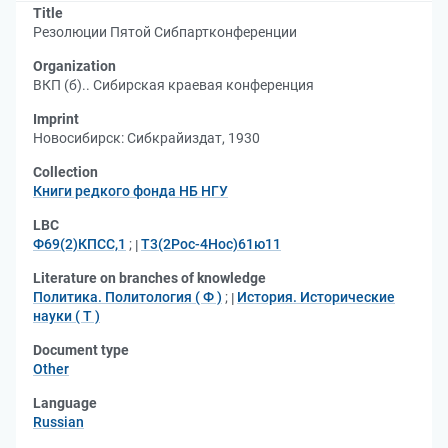
Title
Резолюции Пятой Сибпартконференции
Organization
ВКП (б).. Сибирская краевая конференция
Imprint
Новосибирск: Сибкрайиздат, 1930
Collection
Книги редкого фонда НБ НГУ
LBC
Ф69(2)КПСС,1
;
Т3(2Рос-4Нос)61ю11
Literature on branches of knowledge
Политика. Политология ( Ф )
;
История. Исторические
науки ( Т )
Document type
Other
Language
Russian