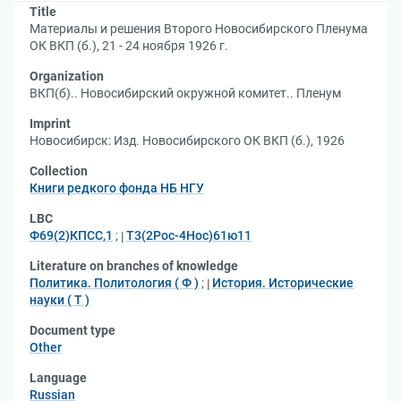
Title
Материалы и решения Второго Новосибирского Пленума
ОК ВКП (б.), 21 - 24 ноября 1926 г.
Organization
ВКП(б).. Новосибирский окружной комитет.. Пленум
Imprint
Новосибирск: Изд. Новосибирского ОК ВКП (б.), 1926
Collection
Книги редкого фонда НБ НГУ
LBC
Ф69(2)КПСС,1
;
Т3(2Рос-4Нос)61ю11
Literature on branches of knowledge
Политика. Политология ( Ф )
;
История. Исторические
науки ( Т )
Document type
Other
Language
Russian