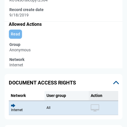
RU\NSU\elcopy\2384
Record create date
9/18/2019
Allowed Actions
Read
Group
Anonymous
Network
Internet
DOCUMENT ACCESS RIGHTS
Network
User group
Action
All
Internet