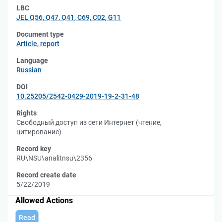
LBC
JEL Q56, Q47, Q41, С69, С02, G11
Document type
Article, report
Language
Russian
DOI
10.25205/2542-0429-2019-19-2-31-48
Rights
Свободный доступ из сети Интернет (чтение,
цитирование)
Record key
RU\NSU\analitnsu\2356
Record create date
5/22/2019
Allowed Actions
Read