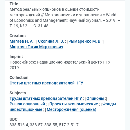
Title
Метод реальных опционов в оценке стоимости
месторождений // Мир экономики и управления = World
of Economics and Management: научный журнал. – 2019. –
Т. 19, № 2. — С. 31-48
Creators
Магаев Н. А.
;
Скопина Л. В.
;
Рымаренко М. В.
;
Мкртчян Гагик Мкртичевич
Imprint
Новосибирск: Редакционно-издательский центр НГУ,
2019
Collection
Статьи штатных преподавателей НГУ
Subjects
Труды штатных преподавателей НГУ
;
Опционы
;
Рынок опционный
;
Проекты экономические
;
Фонды
инвестиционные
;
Месторождения (оценка)
UDC
338.516.4, 338.57, 338.55, 517.2.51.7