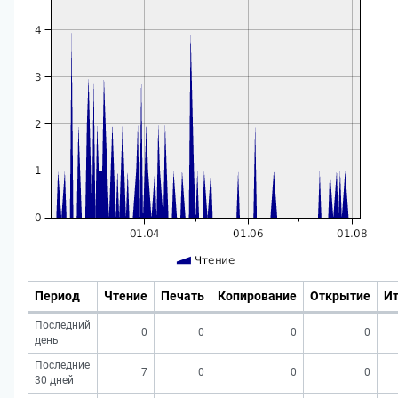
Период
Чтение
Печать
Копирование
Открытие
Ит
Последний
0
0
0
0
день
Последние
7
0
0
0
30 дней