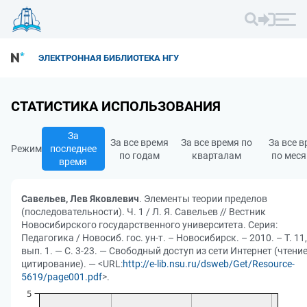
ЭЛЕКТРОННАЯ БИБЛИОТЕКА НГУ
СТАТИСТИКА ИСПОЛЬЗОВАНИЯ
За
За все время
За все время по
За все 
Режим
последнее
по годам
кварталам
по мес
время
Савельев, Лев Яковлевич
. Элементы теории пределов
(последовательности). Ч. 1 / Л. Я. Савельев // Вестник
Новосибирского государственного университета. Серия:
Педагогика / Новосиб. гос. ун-т. – Новосибирск. – 2010. – Т. 11,
вып. 1. — С. 3-23. — Свободный доступ из сети Интернет (чтение
цитирование). — <URL:
http://e-lib.nsu.ru/dsweb/Get/Resource-
5619/page001.pdf
>.