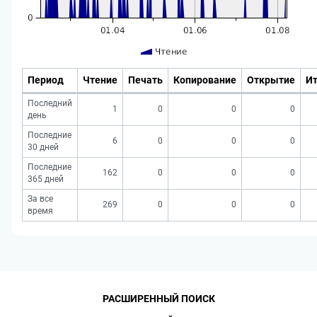
Период
Чтение
Печать
Копирование
Открытие
Ит
Последний
1
0
0
0
день
Последние
6
0
0
0
30 дней
Последние
162
0
0
0
365 дней
За все
269
0
0
0
время
РАСШИРЕННЫЙ ПОИСК