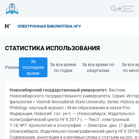
ЭЛЕКТРОННАЯ БИБЛИОТЕКА НГУ
СТАТИСТИКА ИСПОЛЬЗОВАНИЯ
За
За все время
За все время по
За все 
Режим
последнее
по годам
кварталам
по мес
время
Новосибирский государственный университет.
Вестник
Новосибирского государственного университета. Серия: Истор
филология = Vestnik Novosibirsk State University. Series: History a
Philology: научный журнал / М-во образования и науки Рос.
Федерации, Новосиб. гос. ун-т. — (Новосибирск: Издательско-
полиграфический центр НГУ, 2017-). — Текст: электронный.
Т.18, №7: Археология и этнография. — Электрон. дан. (1 файл).
(Новосибирск: Издательско-полиграфический центр НГУ, 2019)
Содержание, аннотации и ключевые слова к статьям на рус. и 