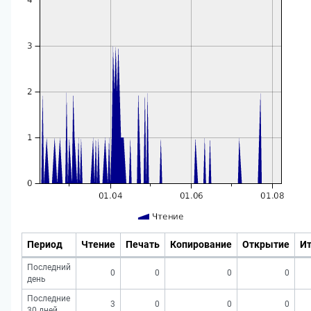
Период
Чтение
Печать
Копирование
Открытие
Ит
Последний
0
0
0
0
день
Последние
3
0
0
0
30 дней