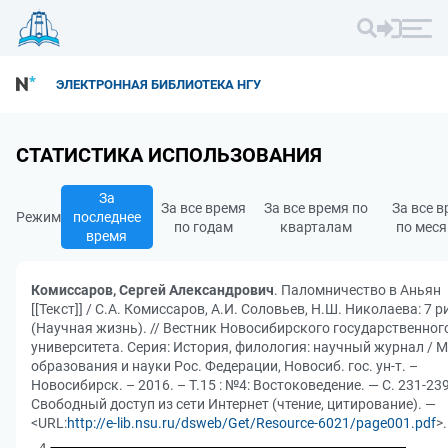
ЭЛЕКТРОННАЯ БИБЛИОТЕКА НГУ
СТАТИСТИКА ИСПОЛЬЗОВАНИЯ
За
За все время
За все время по
За все 
Режим
последнее
по годам
кварталам
по мес
время
Комиссаров, Сергей Александрович
. Паломничество в Аньян
[[Текст]] / С.А. Комиссаров, А.И. Соловьев, Н.Ш. Николаева: 7 р
(Научная жизнь). // Вестник Новосибирского государственног
университета. Серия: История, филология: научный журнал / М
образования и науки Рос. Федерации, Новосиб. гос. ун-т. –
Новосибирск. – 2016. – Т.15 : №4: Востоковедение. — С. 231-239
Свободный доступ из сети Интернет (чтение, цитирование). —
<URL:
http://e-lib.nsu.ru/dsweb/Get/Resource-6021/page001.pdf
>.