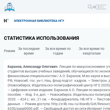
ЭЛЕКТРОННАЯ БИБЛИОТЕКА НГУ
СТАТИСТИКА ИСПОЛЬЗОВАНИЯ
За последнее
За все время по
За все время по
Режим
время
годам
кварталам
Баранов, Александр Олегович
. Лекции по макроэкономике: уч
студентов высших учебных заведений, обучающихся по эконо
финансовым специальностям / А.О. Баранов; М-во науки и вы
РФ, Новосиб. гос. ун-т, Нац. фонд подгот. кадров. — Электрон. д
(Новосибирск: Издательско-полиграфический центр НГУ, 2020).
— Цифровая копия издания: Баранов А.О. Лекции по макроэко
пособие. – Изд. 3-е, доп. – Новосибирск: Издательско-полигра
2020. – 424 с.: ил.; 21 см. – Фондодержатель: НБ НГУ. — Тексто
данные. — Режим доступа: http://e-lib.nsu.ru/dsweb/Get/Resourc
6330/page0000.pdf. — Свободный доступ из сети Интернет (чте