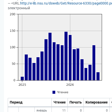
— <URL:
http://e-lib.nsu.ru/dsweb/Get/Resource-6330/page0000.p
электронный
Период
Чтение
Печать
Копирование
январь
11
0
0