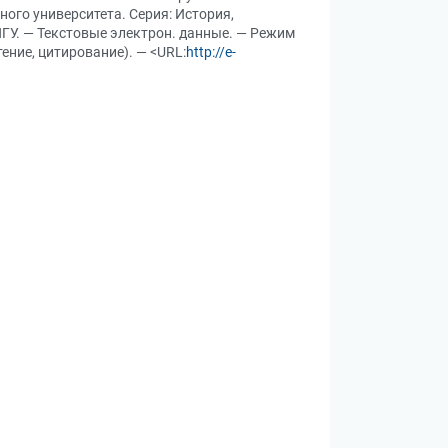
ого университета. Серия: История,
 НГУ. — Текстовые электрон. данные. — Режим
тение, цитирование). — <URL:
http://e-