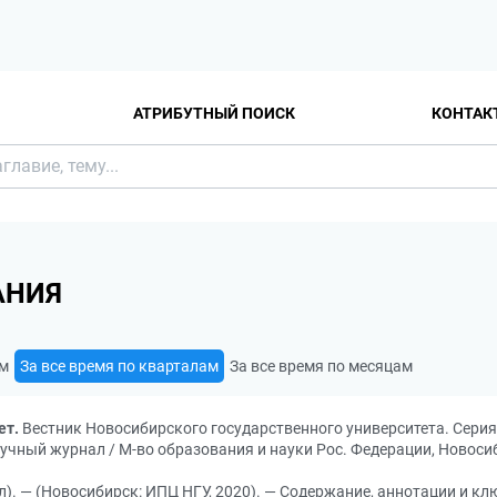
АТРИБУТНЫЙ ПОИСК
КОНТАК
АНИЯ
ам
За все время по кварталам
За все время по месяцам
ет.
Вестник Новосибирского государственного университета. Серия: 
gy: научный журнал / М-во образования и науки Рос. Федерации, Новоси
л). — (Новосибирск: ИПЦ НГУ, 2020). — Содержание, аннотации и клю