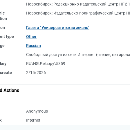
Новосибирск: Редакционно-издательский центр НГУ, 
nic
Новосибирск: Издательско-полиграфический центр НГ
tion
ion
Газета "Университетская жизнь"
nt type
Other
ge
Russian
Свободный доступ из сети Интернет (чтение, цитиров
 key
RU\NSU\elcopy\5359
create
2/15/2026
d Actions
Anonymous
k
Internet