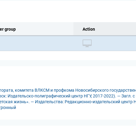
er group
Action
ктората, комитета ВЛКСМ и профкома Новосибирского государствен
рск: Издательско-полиграфический центр НГУ, 2017-2022). — Загл. с
етская жизнь». — Издательства: Редакционно-издательский центр НГ
ктронный