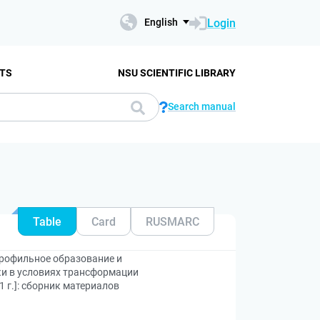
Login
English
TS
NSU SCIENTIFIC LIBRARY
Search manual
Table
Card
RUSMARC
рофильное образование и
ки в условиях трансформации
 г.]: сборник материалов