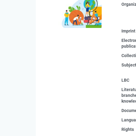
Organi
Imprint
Electro
publica
Collect
Subjec
LBC
Literat
branche
knowle
Docume
Langua
Rights