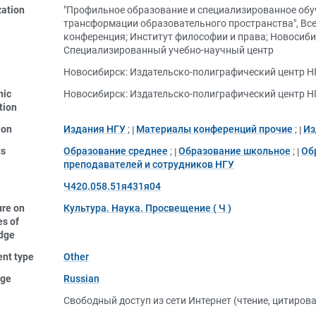
zation
"Профильное образование и специализированное обу
трансформации образовательного пространства", Вс
конференция
;
Институт философии и права
;
Новосиби
Специализированный учебно-научный центр
Новосибирск: Издательско-полиграфический центр НГ
nic
Новосибирск: Издательско-полиграфический центр НГ
tion
ion
Издания НГУ
;
Материалы конференций прочие
;
Из
ts
Образование среднее
;
Образование школьное
;
Об
преподавателей и сотрудников НГУ
Ч420.058.51я431я04
ure on
Культура. Наука. Просвещение ( Ч )
s of
dge
nt type
Other
ge
Russian
Свободный доступ из сети Интернет (чтение, цитиров