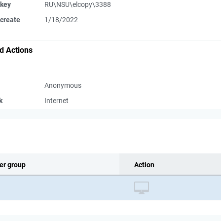
 key
RU\NSU\elcopy\3388
create
1/18/2022
d Actions
Anonymous
k
Internet
er group
Action