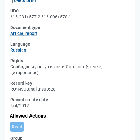
;
онкология
UDC
615.281+577.2:616-006+578.1
Document type
Article, report
Language
Russian
Rights
Свободный доступ из сети Интернет (чтение,
цитирование)
Record key
RU\NSU\analitnsu\628
Record create date
5/4/2012
Allowed Actions
Read
Group