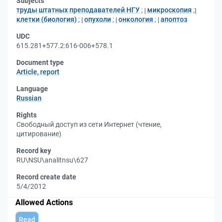
Subjects
труды штатных преподавателей НГУ
;
микроскопия
;
клетки (биология)
;
опухоли
;
онкология
;
апоптоз
UDC
615.281+577.2:616-006+578.1
Document type
Article, report
Language
Russian
Rights
Свободный доступ из сети Интернет (чтение,
цитирование)
Record key
RU\NSU\analitnsu\627
Record create date
5/4/2012
Allowed Actions
Read