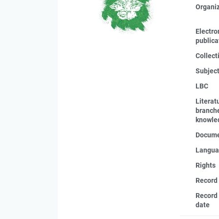
Organi
Electro
publica
Collect
Subjec
LBC
Literat
branche
knowle
Docume
Langua
Rights
Record
Record 
date