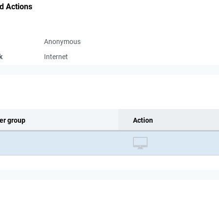
d Actions
Anonymous
k
Internet
er group
Action