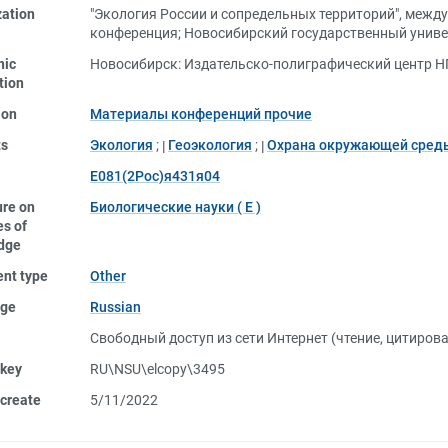
zation
"Экология России и сопредельных территорий", межд
конференция
;
Новосибирский государственный униве
nic
Новосибирск: Издательско-полиграфический центр НГ
tion
ion
Материалы конференций прочие
ts
Экология
;
Геоэкология
;
Охрана окружающей сред
Е081(2Рос)я431я04
ure on
Биологические науки ( Е )
s of
dge
nt type
Other
ge
Russian
Свободный доступ из сети Интернет (чтение, цитиров
 key
RU\NSU\elcopy\3495
create
5/11/2022