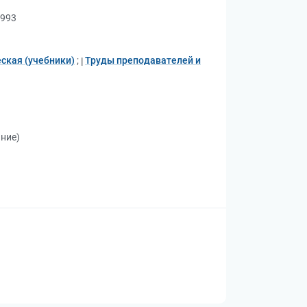
1993
ская (учебники)
;
Труды преподавателей и
ание)