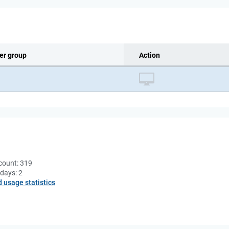
er group
Action
count:
319
 days:
2
d usage statistics