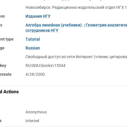
Новосибирск: Редакционно-издательский отдел НГУ, 
ion
Издания НГУ
ts
Алгебра линейная (учебники)
;
Геометрия аналитиче
сотрудников НГУ
nt type
Tutorial
ge
Russian
Свободный доступ из сети Интернет (чтение, цитиров
 key
RU\NSU\books\15044
create
4/28/2000
d Actions
Anonymous
k
Internet