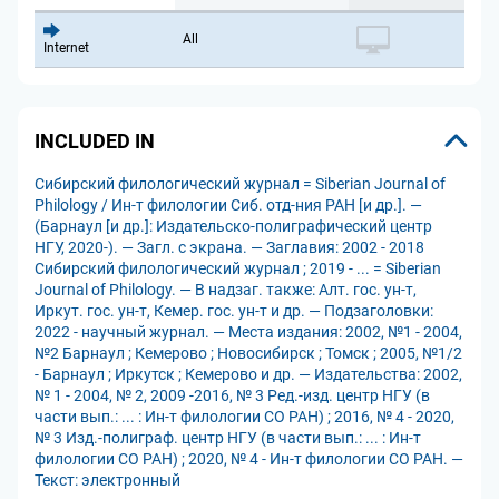
All
Internet
INCLUDED IN
Сибирский филологический журнал = Siberian Journal of
Philology / Ин-т филологии Сиб. отд-ния РАН [и др.]. —
(Барнаул [и др.]: Издательско-полиграфический центр
НГУ, 2020-). — Загл. с экрана. — Заглавия: 2002 - 2018
Сибирский филологический журнал ; 2019 - ... = Siberian
Journal of Philology. — В надзаг. также: Алт. гос. ун-т,
Иркут. гос. ун-т, Кемер. гос. ун-т и др. — Подзаголовки:
2022 - научный журнал. — Места издания: 2002, №1 - 2004,
№2 Барнаул ; Кемерово ; Новосибирск ; Томск ; 2005, №1/2
- Барнаул ; Иркутск ; Кемерово и др. — Издательства: 2002,
№ 1 - 2004, № 2, 2009 -2016, № 3 Ред.-изд. центр НГУ (в
части вып.: ... : Ин-т филологии СО РАН) ; 2016, № 4 - 2020,
№ 3 Изд.-полиграф. центр НГУ (в части вып.: ... : Ин-т
филологии СО РАН) ; 2020, № 4 - Ин-т филологии СО РАН. —
Текст: электронный