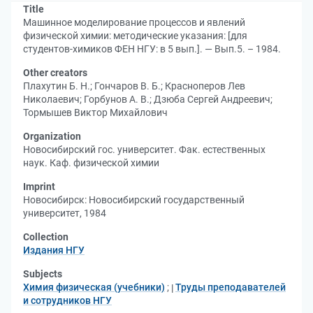
Title
Машинное моделирование процессов и явлений
физической химии: методические указания: [для
студентов-химиков ФЕН НГУ: в 5 вып.]. — Вып.5. – 1984.
Other creators
Плахутин Б. Н.
;
Гончаров В. Б.
;
Красноперов Лев
Николаевич
;
Горбунов А. В.
;
Дзюба Сергей Андреевич
;
Тормышев Виктор Михайлович
Organization
Новосибирский гос. университет. Фак. естественных
наук. Каф. физической химии
Imprint
Новосибирск: Новосибирский государственный
университет, 1984
Collection
Издания НГУ
Subjects
Химия физическая (учебники)
;
Труды преподавателей
и сотрудников НГУ