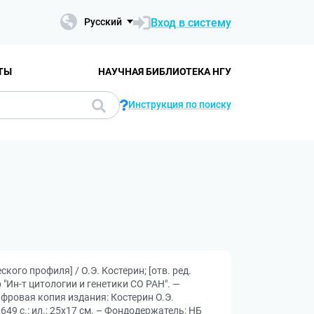
Вход в систему
Русский
ТЫ
НАУЧНАЯ БИБЛИОТЕКА НГУ
Инструкция по поиску
кого профиля] / О.Э. Костерин; [отв. ред.
р "Ин-т цитологии и генетики СО РАН". —
ифровая копия издания: Костерин О.Э.
649 с.: ил.; 25x17 см. – Фондодержатель: НБ