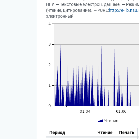
НГУ. — Текстовые электрон. данные. — Режим 
(чтение, цитирование). — <URL:
http://e-lib.n
электронный
Период
Чтение
Печать