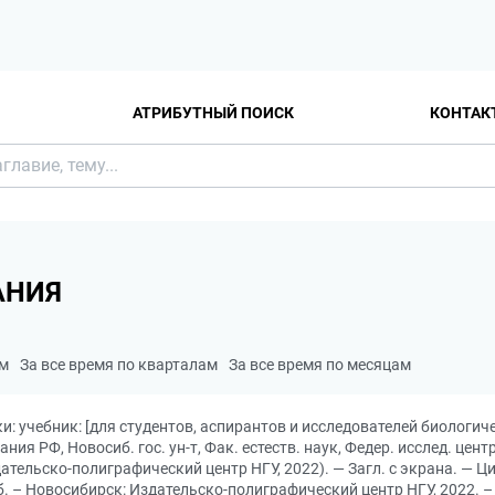
АТРИБУТНЫЙ ПОИСК
КОНТАК
АНИЯ
ам
За все время по кварталам
За все время по месяцам
и: учебник: [для студентов, аспирантов и исследователей биологичес
ия РФ, Новосиб. гос. ун-т, Фак. естеств. наук, Федер. исслед. цент
дательско-полиграфический центр НГУ, 2022). — Загл. с экрана. — Ц
б. – Новосибирск: Издательско-полиграфический центр НГУ, 2022. – 