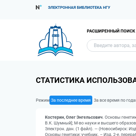
ЭЛЕКТРОННАЯ БИБЛИОТЕКА НГУ
РАСШИРЕННЫЙ ПОИСК
СТАТИСТИКА ИСПОЛЬЗОВ
Режим
За последнее время
За все время по год
Костерин, Олег Энгельсович
. Основы генетик
В.К. Шумный]; М-во науки и высшего образован
Электрон. дан. (1 файл). — (Новосибирск: Из
Основы генетики: учебник. – Изд. 2-е, перера