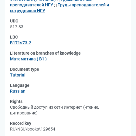
преподавателей НГУ
;
Труды преподавателей и
сотрудников НГУ
UDC
517.83
LBC
В171я73-2
Literature on branches of knowledge
Математика ( В1 )
Document type
Tutorial
Language
Russian
Rights
Свободный доступ из сети Интернет (чтение,
цитирование)
Record key
RU\NSU\books\129654