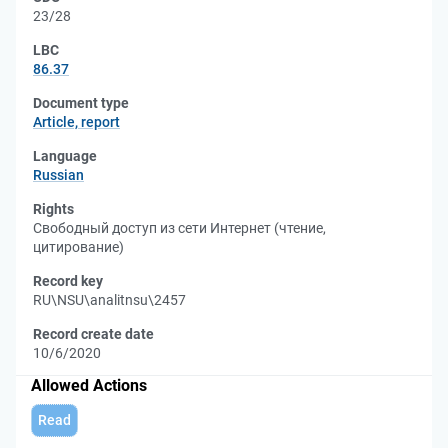
23/28
LBC
86.37
Document type
Article, report
Language
Russian
Rights
Свободный доступ из сети Интернет (чтение,
цитирование)
Record key
RU\NSU\analitnsu\2457
Record create date
10/6/2020
Allowed Actions
Read