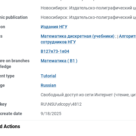
Новосибирск: Издательско-полиграфический це
nic publication
Новосибирск: Издательско-полиграфический це
ion
Издания НГУ
ts
Математика дискретная (учебники)
;
Алгорит
сотрудников НГУ
В127я73-1я04
ure on branches
Математика ( В1 )
wledge
nt type
Tutorial
ge
Russian
Свободный доступ из сети Интернет (чтение, ц
 key
RU\NSU\elcopy\4812
create date
9/18/2025
d Actions