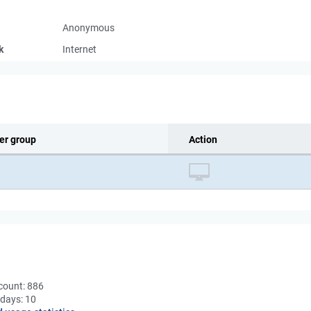
Anonymous
k
Internet
er group
Action
count:
886
 days:
10