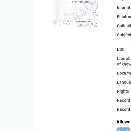
Imprint
Electro
Collect
Subjec
LBC
Literat
of kno
Docume
Langua
Rights
Record
Record 
Allowe