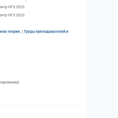
нтр НГУ, 2023
нтр НГУ, 2023
мов теория
;
Труды преподавателей и
итирование)