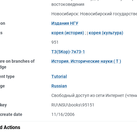
востоковедения
Новосибирск: Новосибирский государстве
ion
Издания НГУ
ts
корея (история)
;
корея (культура)
951
Т3(5Кор)-7я73-1
ure on branches of
История. Исторические науки ( Т )
dge
nt type
Tutorial
ge
Russian
Свободный доступ из сети Интернет (чтен
 key
RU\NSU\books\95151
create date
11/16/2006
d Actions