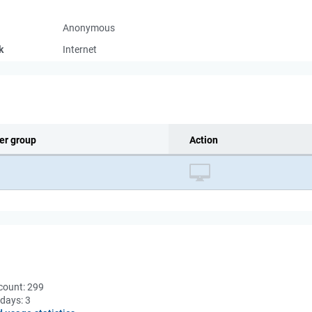
Anonymous
k
Internet
er group
Action
count:
299
 days:
3