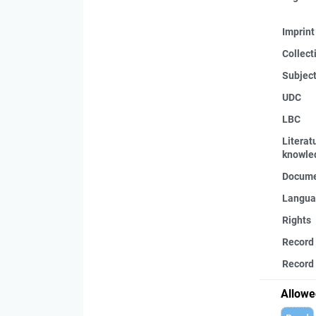
Imprint
Collect
Subjec
UDC
LBC
Literat
knowle
Docume
Langua
Rights
Record
Record 
Allowe