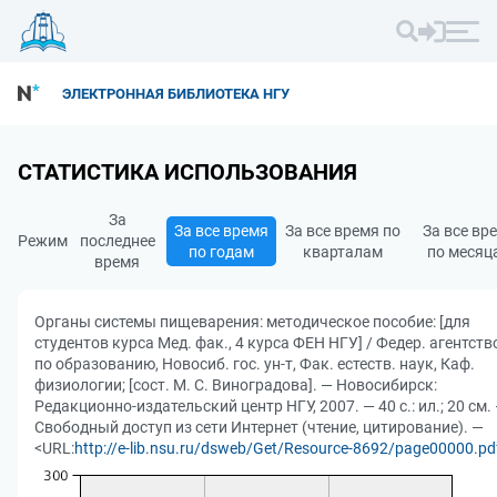
ЭЛЕКТРОННАЯ БИБЛИОТЕКА НГУ
СТАТИСТИКА ИСПОЛЬЗОВАНИЯ
За
За все время
За все время по
За все вр
Режим
последнее
по годам
кварталам
по месяц
время
Органы системы пищеварения: методическое пособие: [для
студентов курса Мед. фак., 4 курса ФЕН НГУ] / Федер. агентств
по образованию, Новосиб. гос. ун-т, Фак. естеств. наук, Каф.
физиологии; [сост. М. С. Виноградова]. — Новосибирск:
Редакционно-издательский центр НГУ, 2007. — 40 с.: ил.; 20 см.
Свободный доступ из сети Интернет (чтение, цитирование). —
<URL:
http://e-lib.nsu.ru/dsweb/Get/Resource-8692/page00000.pd