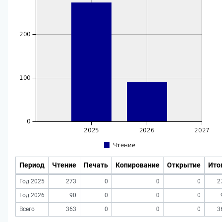
Период
Чтение
Печать
Копирование
Открытие
Ито
Год 2025
273
0
0
0
2
Год 2026
90
0
0
0
Всего
363
0
0
0
3