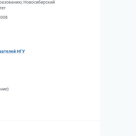
бразованию
;
Новосибирский
тет
2008
вателей НГУ
ание)