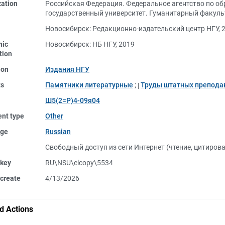
zation
Российская Федерация. Федеральное агентство по о
государственный университет. Гуманитарный факуль
Новосибирск: Редакционно-издательский центр НГУ, 
nic
Новосибирск: НБ НГУ, 2019
tion
ion
Издания НГУ
ts
Памятники литературные
;
Труды штатных препода
Ш5(2=Р)4-09я04
nt type
Other
ge
Russian
Свободный доступ из сети Интернет (чтение, цитиров
 key
RU\NSU\elcopy\5534
create
4/13/2026
d Actions