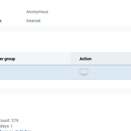
Anonymous
k
Internet
er group
Action
count:
379
 days:
1