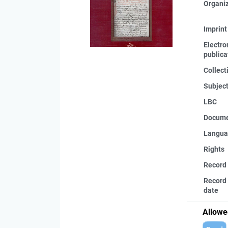
Organi
Imprint
Electro
publica
Collect
Subjec
LBC
Docume
Langua
Rights
Record
Record 
date
Allowe