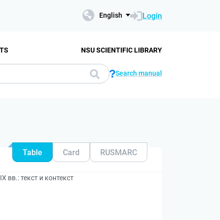
Login
English
TS
NSU SCIENTIFIC LIBRARY
Search manual
Table
Card
RUSMARC
X вв.: текст и контекст