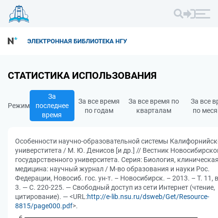
ЭЛЕКТРОННАЯ БИБЛИОТЕКА НГУ
СТАТИСТИКА ИСПОЛЬЗОВАНИЯ
За
За все время
За все время по
За все 
Режим
последнее
по годам
кварталам
по мес
время
Особенности научно-образовательной системы Калифорнийск
универститета / М. Ю. Денисов [и др.] // Вестник Новосибирско
государственного университета. Серия: Биология, клиническа
медицина: научный журнал / М-во образования и науки Рос.
Федерации, Новосиб. гос. ун-т. – Новосибирск. – 2013. – Т. 11, 
3. — С. 220-225. — Свободный доступ из сети Интернет (чтение,
цитирование). — <URL:
http://e-lib.nsu.ru/dsweb/Get/Resource-
8815/page000.pdf
>.