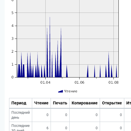
Период
Чтение
Печать
Копирование
Открытие
Ит
Последний
0
0
0
0
день
Последние
6
0
0
0
30 дней