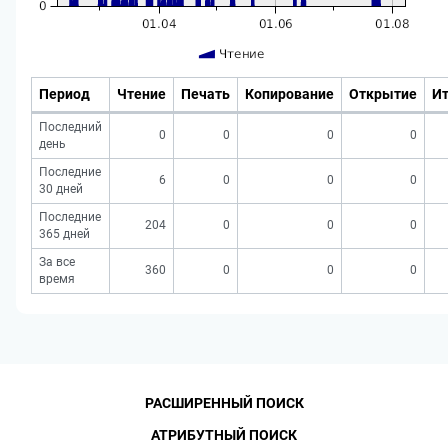
Период
Чтение
Печать
Копирование
Открытие
Ит
Последний
0
0
0
0
день
Последние
6
0
0
0
30 дней
Последние
204
0
0
0
365 дней
За все
360
0
0
0
время
РАСШИРЕННЫЙ ПОИСК
АТРИБУТНЫЙ ПОИСК