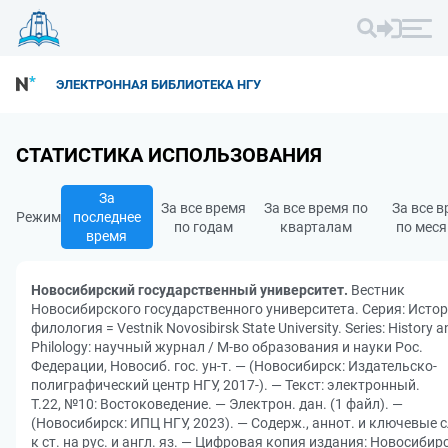
ЭЛЕКТРОННАЯ БИБЛИОТЕКА НГУ
СТАТИСТИКА ИСПОЛЬЗОВАНИЯ
За
За все время
За все время по
За все 
Режим
последнее
по годам
кварталам
по мес
время
Новосибирский государственный университет.
Вестник
Новосибирского государственного университета. Серия: Истор
филология = Vestnik Novosibirsk State University. Series: History a
Philology: научный журнал / М-во образования и науки Рос.
Федерации, Новосиб. гос. ун-т. — (Новосибирск: Издательско-
полиграфический центр НГУ, 2017-). — Текст: электронный.
Т.22, №10: Востоковедение. — Электрон. дан. (1 файл). —
(Новосибирск: ИПЦ НГУ, 2023). — Содерж., аннот. и ключевые 
к ст. на рус. и англ. яз. — Цифровая копия издания: Новосибир