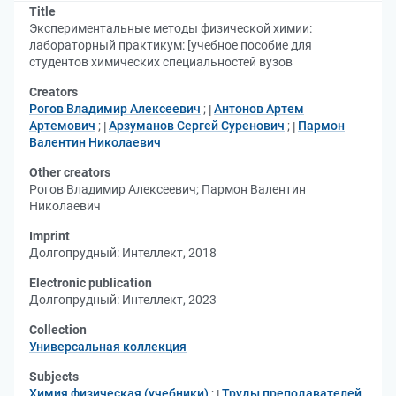
Title
Экспериментальные методы физической химии:
лабораторный практикум: [учебное пособие для
студентов химических специальностей вузов
Creators
Рогов Владимир Алексеевич
;
Антонов Артем
Артемович
;
Арзуманов Сергей Суренович
;
Пармон
Валентин Николаевич
Other creators
Рогов Владимир Алексеевич
;
Пармон Валентин
Николаевич
Imprint
Долгопрудный: Интеллект, 2018
Electronic publication
Долгопрудный: Интеллект, 2023
Collection
Универсальная коллекция
Subjects
Химия физическая (учебники)
;
Труды преподавателей