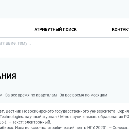
АТРИБУТНЫЙ ПОИСК
КОНТАК
АНИЯ
ам
За все время по кварталам
За все время по месяцам
ет.
Вестник Новосибирского государственного университета. Серия
tion Technologies: научный журнал / М-во науки и высш. образования Р
6-). — Текст: электронный.
сибирск: Издательско-полиграфический центр НГУ, 2023). — Содерж., 