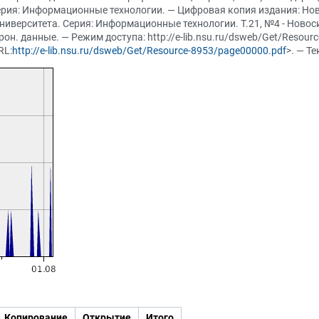
. Серия: Информационные технологии. — Цифровая копия издания: Н
верситета. Серия: Информационные технологии. Т.21, №4 - Новосибир
он. данные. — Режим доступа: http://e-lib.nsu.ru/dsweb/Get/Resou
RL:
http://e-lib.nsu.ru/dsweb/Get/Resource-8953/page00000.pdf
>. — Т
Копирование
Открытие
Итого