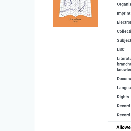
Organi
Imprint
Electro
Collect
Subjec
LBC
Literat
branche
knowle
Docume
Langua
Rights
Record
Record 
Allowe