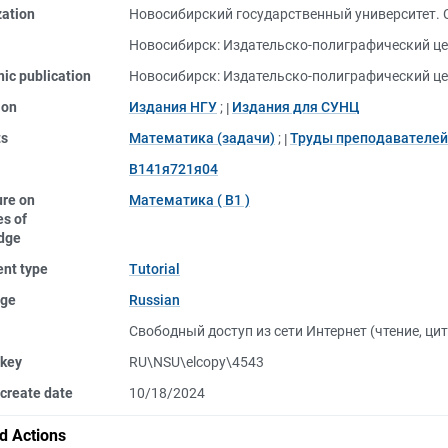
zation
Новосибирский государственный университет.
Новосибирск: Издательско-полиграфический це
nic publication
Новосибирск: Издательско-полиграфический це
ion
Издания НГУ
;
Издания для СУНЦ
ts
Математика (задачи)
;
Труды преподавателей
В141я721я04
ure on
Математика ( В1 )
s of
dge
nt type
Tutorial
ge
Russian
Свободный доступ из сети Интернет (чтение, ци
 key
RU\NSU\elcopy\4543
create date
10/18/2024
d Actions