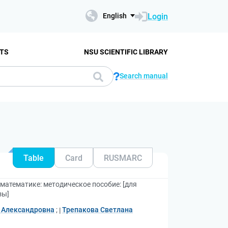
Login
English
TS
NSU SCIENTIFIC LIBRARY
Search manual
Table
Card
RUSMARC
математике: методическое пособие: [для
зы]
 Александровна
;
Трепакова Светлана