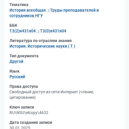
Тематика
История всеобщая
;
Труды преподавателей и
сотрудников НГУ
ББК
Т3(2)я431я04
;
Т3(0)я431я04
Литература по отраслям знания
История. Исторические науки ( Т )
Тип документа
Другой
Язык
Русский
Права доступа
Свободный доступ из сети Интернет (чтение,
цитирование)
Ключ записи
RU\NSU\elcopy\4632
Дата создания записи
30.01.2025