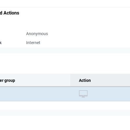
d Actions
Anonymous
k
Internet
er group
Action