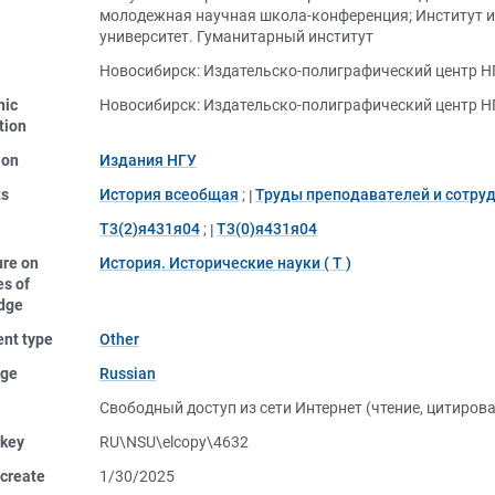
молодежная научная школа-конференция
;
Институт 
университет. Гуманитарный институт
Новосибирск: Издательско-полиграфический центр НГ
nic
Новосибирск: Издательско-полиграфический центр НГ
tion
ion
Издания НГУ
ts
История всеобщая
;
Труды преподавателей и сотру
Т3(2)я431я04
;
Т3(0)я431я04
ure on
История. Исторические науки ( Т )
s of
dge
nt type
Other
ge
Russian
Свободный доступ из сети Интернет (чтение, цитиров
 key
RU\NSU\elcopy\4632
create
1/30/2025