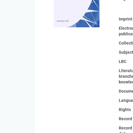
Imprint
Electro
publica
Collect
Subjec
LBC
Literat
branche
knowle
Docume
Langua
Rights
Record
Record 