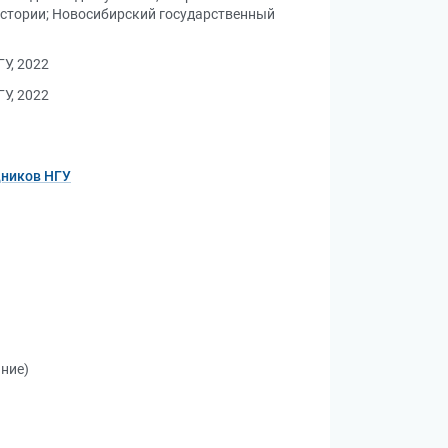
истории
;
Новосибирский государственный
У, 2022
У, 2022
дников НГУ
ание)