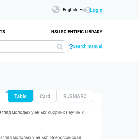
Login
English
TS
NSU SCIENTIFIC LIBRARY
Search manual
Table
Card
RUSMARC
згляд молодых ученых: сборник научных
згляд молодых ученых", Всероссийская