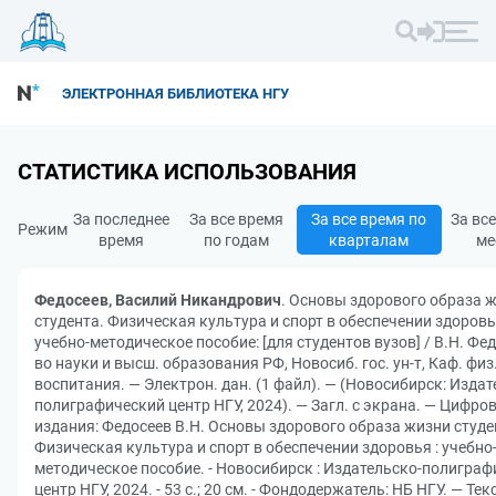
ЭЛЕКТРОННАЯ БИБЛИОТЕКА НГУ
СТАТИСТИКА ИСПОЛЬЗОВАНИЯ
За последнее
За все время
За все время по
За вс
Режим
время
по годам
кварталам
ме
Федосеев, Василий Никандрович
. Основы здорового образа 
студента. Физическая культура и спорт в обеспечении здоровь
учебно-методическое пособие: [для студентов вузов] / В.Н. Фед
во науки и высш. образования РФ, Новосиб. гос. ун-т, Каф. физ
воспитания. — Электрон. дан. (1 файл). — (Новосибирск: Издат
полиграфический центр НГУ, 2024). — Загл. с экрана. — Цифро
издания: Федосеев В.Н. Основы здорового образа жизни студе
Физическая культура и спорт в обеспечении здоровья : учебно
методическое пособие. - Новосибирск : Издательско-полигра
центр НГУ, 2024. - 53 с.; 20 см. - Фондодержатель: НБ НГУ. — Те