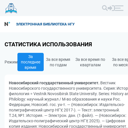
ЭЛЕКТРОННАЯ БИБЛИОТЕКА НГУ
СТАТИСТИКА ИСПОЛЬЗОВАНИЯ
За
За все время
За все время по
За все 
Режим
последнее
по годам
кварталам
по мес
время
Новосибирский государственный университет.
Вестник
Новосибирского государственного университета. Серия: Истор
филология = Vestnik Novosibirsk State University. Series: History a
Philology: научный журнал / М-во образования и науки Рос.
Федерации, Новосиб. гос. ун-т. — (Новосибирск: Издательско-
полиграфический центр НГУ, 2017-). — Текст: электронный.
Т.24, №1: История. — Электрон. дан. (1 файл). — (Новосибирск:
Издательско-полиграфический центр НГУ, 2025). — Цифровая
копия издания: Новосибирский государственный университет.