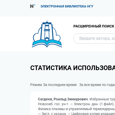
ЭЛЕКТРОННАЯ БИБЛИОТЕКА НГУ
РАСШИРЕННЫЙ ПОИСК
СТАТИСТИКА ИСПОЛЬЗОВ
Режим
За последнее время
За все время по год
Сагдеев, Роальд Зиннурович
. Избранные труд
Новосиб. гос. ун-т. — Электрон. дан. (1 фай
Физика плазмы и управляемый термоядерный син
— Загл. с экрана. — Цифровая копия издания: