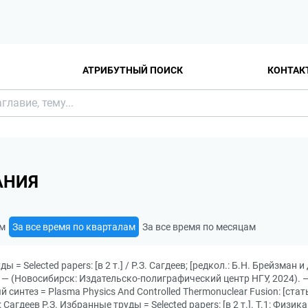
АТРИБУТНЫЙ ПОИСК
КОНТАК
АНИЯ
ам
За все время по кварталам
За все время по месяцам
ы = Selected papers: [в 2 т.] / Р.З. Сагдеев; [редкол.: Б.Н. Брейзман
л). — (Новосибирск: Издательско-полиграфический центр НГУ, 2024). 
тез = Plasma Physics And Controlled Thermonuclear Fusion: [статьи]
 Сагдеев Р.З. Избранные труды = Selected papers: [в 2 т.]. Т.1: Фи