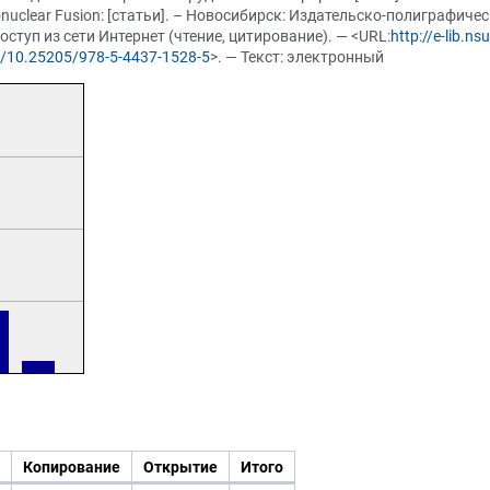
nuclear Fusion: [статьи]. – Новосибирск: Издательско-полиграфически
ступ из сети Интернет (чтение, цитирование). — <URL:
http://e-lib.n
rg/10.25205/978-5-4437-1528-5
>. — Текст: электронный
Копирование
Открытие
Итого