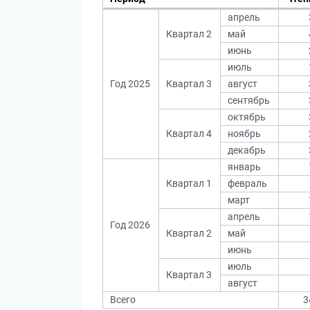
апрель
Квартал 2
май
июнь
июль
Год 2025
Квартал 3
август
сентябрь
октябрь
Квартал 4
ноябрь
декабрь
январь
Квартал 1
февраль
март
апрель
Год 2026
Квартал 2
май
июнь
июль
Квартал 3
август
Всего
3