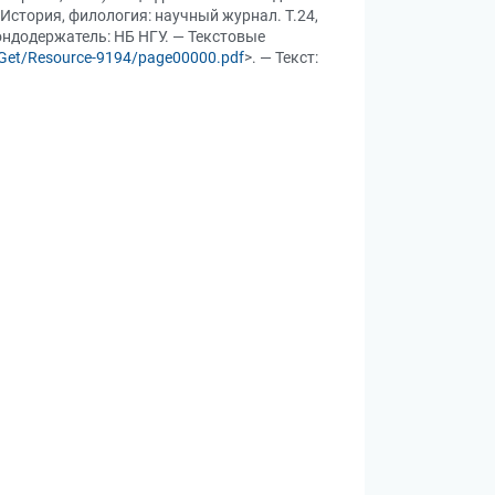
История, филология: научный журнал. Т.24,
 Фондодержатель: НБ НГУ. — Текстовые
b/Get/Resource-9194/page00000.pdf
>. — Текст: