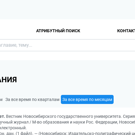
АТРИБУТНЫЙ ПОИСК
КОНТАК
АНИЯ
ам
За все время по кварталам
За все время по месяцам
ет.
Вестник Новосибирского государственного университета. Серия: 
gy: научный журнал / М-во образования и науки Рос. Федерации, Новоси
 электронный.
он. дан. (1 файл). — (Новосибирск: Издательско-полиграфический ц