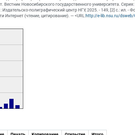
. Вестник Новосибирского государственного университета. Серия: 
 Издательско-полиграфический центр НГУ, 2025. - 149, [2] с.: ил. -
и Интернет (чтение, цитирование). — <URL:
http://e-lib.nsu.ru/dswe
ие
Печать
Копирование
Открытие
Итого