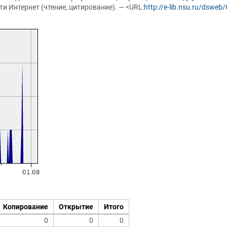
и Интернет (чтение, цитирование). — <URL:
http://e-lib.nsu.ru/dswe
Копирование
Открытие
Итого
0
0
0