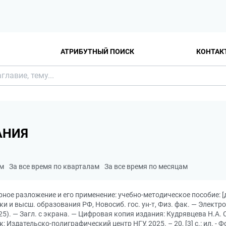
АТРИБУТНЫЙ ПОИСК
КОНТАК
АНИЯ
ам
За все время по кварталам
За все время по месяцам
рное разложение и его применение: учебно-методическое пособие: [
ки и высш. образования РФ, Новосиб. гос. ун-т, Физ. фак. — Электро
5). — Загл. с экрана. — Цифровая копия издания: Кудрявцева Н.А. 
 Издательско-полиграфический центр НГУ, 2025. – 20, [3] с.: ил. -