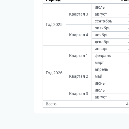
июль
Квартал 3
август
сентябрь
Год 2025
октябрь
Квартал 4
ноябрь
декабрь
январь
Квартал 1
февраль
март
апрель
Год 2026
Квартал 2
май
июнь
июль
Квартал 3
август
Всего
4