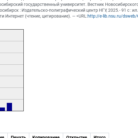
осибирский государственный университет. Вестник Новосибирского
сибирск : Издательско-полиграфический центр НГУ, 2025.- 91 с : ил
и Интернет (чтение, цитирование). — <URL:
http://e-lib.nsu.ru/dswe
ие
Печать
Копирование
Открытие
Итого