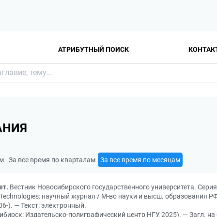
АТРИБУТНЫЙ ПОИСК
КОНТАК
АНИЯ
ам
За все время по кварталам
За все время по месяцам
ет.
Вестник Новосибирского государственного университета. Серия
tion Technologies: научный журнал / М-во науки и высш. образования Р
6-). — Текст: электронный.
осибирск: Издательско-полиграфический центр НГУ, 2025). — Загл. н